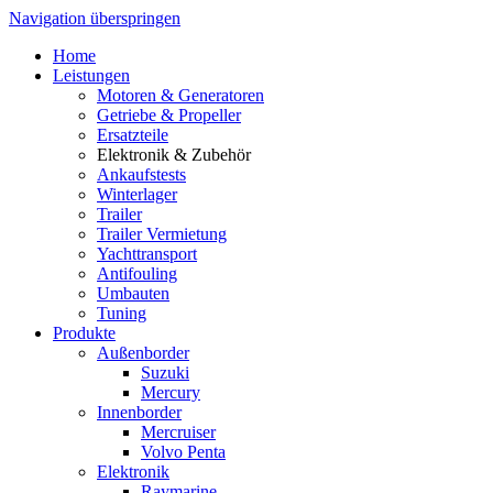
Navigation überspringen
Home
Leistungen
Motoren & Generatoren
Getriebe & Propeller
Ersatzteile
Elektronik & Zubehör
Ankaufstests
Winterlager
Trailer
Trailer Vermietung
Yachttransport
Antifouling
Umbauten
Tuning
Produkte
Außenborder
Suzuki
Mercury
Innenborder
Mercruiser
Volvo Penta
Elektronik
Raymarine