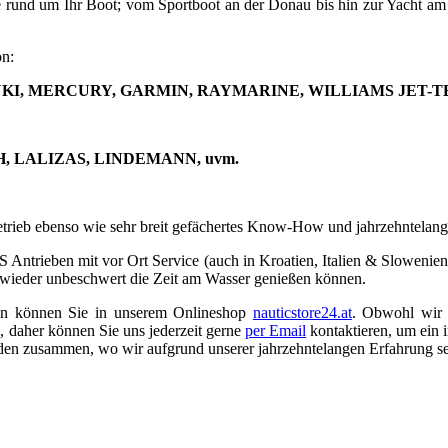
e rund um Ihr Boot; vom Sportboot an der Donau bis hin zur Yacht am M
on:
UKI, MERCURY,
GARMIN, RAYMARINE,
WILLIAMS JET-
 LALIZAS, LINDEMANN, uvm.
etrieb ebenso wie sehr breit gefächertes Know-How und jahrzehntelang
S Antrieben mit vor Ort Service (auch in Kroatien, Italien & Slowenie
 wieder unbeschwert die Zeit am Wasser genießen können.
sen können Sie in unserem Onlineshop
nauticstore24.at
. Obwohl wir 
 daher können Sie uns jederzeit gerne
per Email
kontaktieren, um ein 
nden zusammen, wo wir aufgrund unserer jahrzehntelangen Erfahrung s