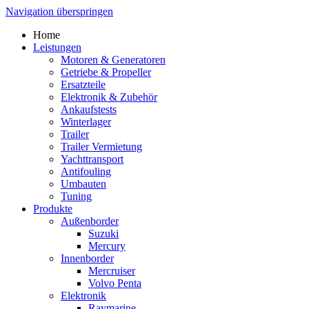
Navigation überspringen
Home
Leistungen
Motoren & Generatoren
Getriebe & Propeller
Ersatzteile
Elektronik & Zubehör
Ankaufstests
Winterlager
Trailer
Trailer Vermietung
Yachttransport
Antifouling
Umbauten
Tuning
Produkte
Außenborder
Suzuki
Mercury
Innenborder
Mercruiser
Volvo Penta
Elektronik
Raymarine